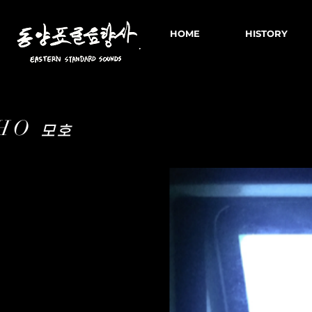
HOME
HISTORY
HO
모호